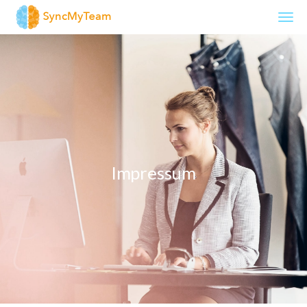
SyncMyTeam
Impressum